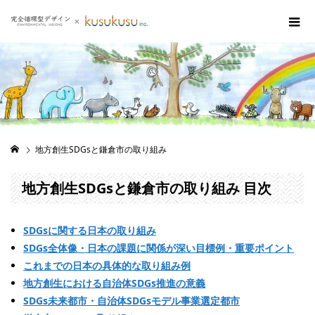
地方創生SDGsと鎌倉市の取り組み
地方創生SDGsと鎌倉市の取り組み 目次
SDGsに関する日本の取り組み
SDGs全体像・日本の課題に関係が深い目標例・重要ポイント
これまでの日本の具体的な取り組み例
地方創生における自治体SDGs推進の意義
SDGs未来都市・自治体SDGsモデル事業選定都市